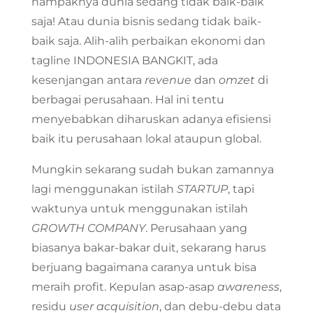
nampaknya dunia sedang tidak baik-baik
saja! Atau dunia bisnis sedang tidak baik-
baik saja. Alih-alih perbaikan ekonomi dan
tagline INDONESIA BANGKIT, ada
kesenjangan antara
revenue
dan
omzet
di
berbagai perusahaan. Hal ini tentu
menyebabkan diharuskan adanya efisiensi
baik itu perusahaan lokal ataupun global.
Mungkin sekarang sudah bukan zamannya
lagi menggunakan istilah
STARTUP
, tapi
waktunya untuk menggunakan istilah
GROWTH COMPANY
. Perusahaan yang
biasanya bakar-bakar duit, sekarang harus
berjuang bagaimana caranya untuk bisa
meraih profit. Kepulan asap-asap
awareness
,
residu
user acquisition
, dan debu-debu data